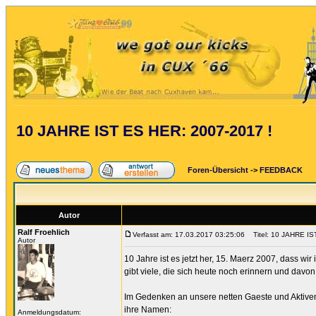
10 JAHRE IST ES HER: 2007-2017 !
Foren-Übersicht
->
FEEDBACK
Autor
Ralf Froehlich
Verfasst am: 17.03.2017 03:25:06
Titel: 10 JAHRE IS
Autor
10 Jahre ist es jetzt her, 15. Maerz 2007, dass w
gibt viele, die sich heute noch erinnern und davo
Im Gedenken an unsere netten Gaeste und Aktiven,
ihre Namen:
Anmeldungsdatum: