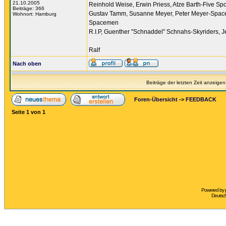
21.10.2005
Reinhold Weise, Erwin Priess, Atze Barth-Five Spo
Beiträge: 366
Gustav Tamm, Susanne Meyer, Peter Meyer-Spaceme
Wohnort: Hamburg
Spacemen
R.I.P, Guenther "Schnaddel" Schnahs-Skyriders, Jer
Ralf
Nach oben
Beiträge der letzten Zeit anzeigen
Foren-Übersicht
->
FEEDBACK
Seite
1
von
1
Powered by
Deutsc