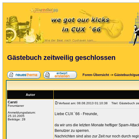
Gästebuch zeitweilig geschlossen
Foren-Übersicht
->
Gästebuch/gu
Autor
Carsti
Verfasst am: 08.08.2013 01:10:38
Titel: Gästebuch zei
Forumianer
Anmeldungsdatum:
Liebe CUX `66 - Freunde,
25.10.2005
Beiträge: 28
da wir uns die letzten Monate heftiger Spam-Att
Benutzer zu sperren.
Nachrichten sind also zur Zeit nur noch durch regi