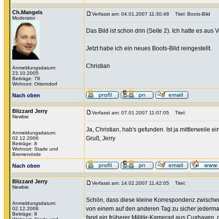
Ch.Mangels
Verfasst am: 04.01.2007 11:30:48
Titel: Boots-Bild
Moderator
Das Bild ist schon drin (Seite 2). Ich hatte es a
Jetzt habe ich ein neues Boots-Bild reingestellt.
Christian
Anmeldungsdatum:
23.10.2005
Beiträge: 78
Wohnort: Otterndorf
Nach oben
Blizzard Jerry
Verfasst am: 07.01.2007 11:07:05
Titel:
Newbie
Ja, Christian, hab's gefunden. Ist ja mittlerweile
Anmeldungsdatum:
Gruß, Jerry
02.12.2006
Beiträge: 8
Wohnort: Stade und
Bremervörde
Nach oben
Blizzard Jerry
Verfasst am: 14.02.2007 11:42:05
Titel:
Newbie
Schön, dass diese kleine Korrespondenz zwischen
Anmeldungsdatum:
von einem auf den anderen Tag zu sicher jedermann
02.12.2006
Beiträge: 8
fand ein früherer Militär-Kamerad aus Cuxhaven, 