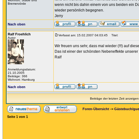
Wohnort: Stade und
Bremervörde
wenn nicht bis dahin einem von uns beiden ein Dü
wieder persönlich begegnen.
Jerry
Nach oben
Ralf Froehlich
Verfasst am: 15.02.2007 04:03:45
Titel:
Autor
Wir freuen uns sehr, dass mal wieder (!!!) auf di
Das ist einer der schönsten Nebeneffekte unserer
Ralf
Anmeldungsdatum:
21.10.2005
Beiträge: 366
Wohnort: Hamburg
Nach oben
Beiträge der letzten Zeit anzeigen
Foren-Übersicht
->
Gästebuch/gu
Seite
1
von
1