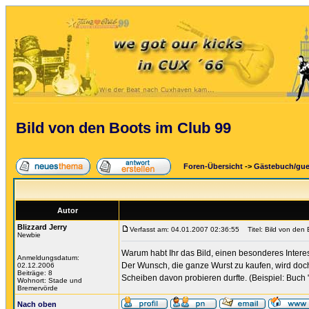
Bild von den Boots im Club 99
Foren-Übersicht
->
Gästebuch/gu
Autor
Blizzard Jerry
Verfasst am: 04.01.2007 02:36:55
Titel: Bild von den 
Newbie
Warum habt Ihr das Bild, einen besonderes Intere
Anmeldungsdatum:
Der Wunsch, die ganze Wurst zu kaufen, wird doch
02.12.2006
Beiträge: 8
Scheiben davon probieren durfte. (Beispiel: Buch "
Wohnort: Stade und
Bremervörde
Nach oben