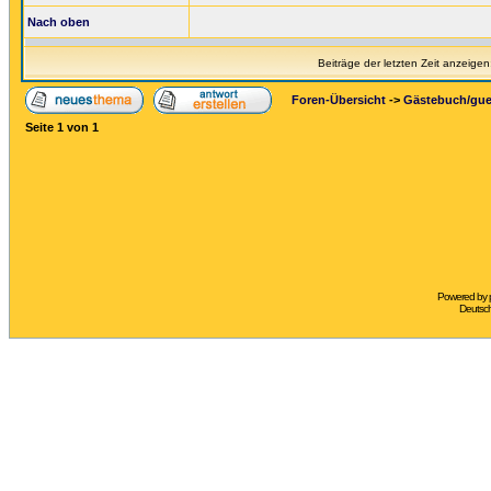
Nach oben
Beiträge der letzten Zeit anzeigen
Foren-Übersicht
->
Gästebuch/gu
Seite
1
von
1
Powered by
Deutsc