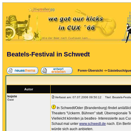
Beatels-Festival in Schwedt
Foren-Übersicht
->
Gästebuch/gu
Autor
kojote
Verfasst am: 07.07.2006 09:50:12
Titel: Beatels-Festi
Gast
In Schwedt/Oder (Brandenburg) findet anläßlich 
Theaters "Uckerm. Bühnen" statt. Überregionale T
Vielleicht könnten ja beatles- Interessierte aus 
Schaut mal unter
www.schwedt.de
nach. Ein Berl
würde sich auch anbieten.