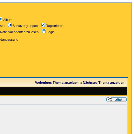
Album
iste
Benutzergruppen
Registrieren
ivate Nachrichten zu lesen
Login
ildanpassung
Vorheriges Thema anzeigen
::
Nächstes Thema anzeigen