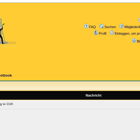
FAQ
Suchen
Mitgliederl
Profil
Einloggen, um pr
B
estbook
Nachricht
ng to CUX