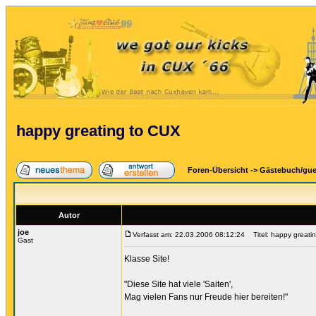
happy greating to CUX
Foren-Übersicht
->
Gästebuch/gu
Autor
joe
Verfasst am: 22.03.2006 08:12:24
Titel: happy greati
Gast
Klasse Site!
"Diese Site hat viele 'Saiten',
Mag vielen Fans nur Freude hier bereiten!"