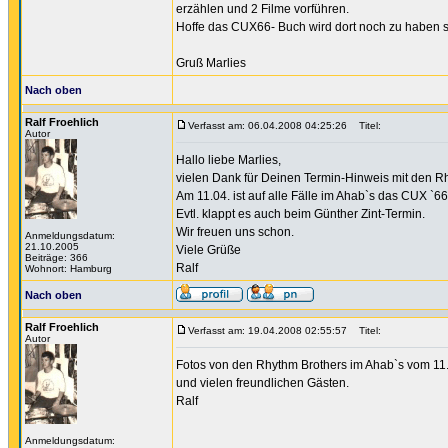
erzählen und 2 Filme vorführen.
Hoffe das CUX66- Buch wird dort noch zu haben s
Gruß Marlies
Nach oben
Ralf Froehlich
Verfasst am: 06.04.2008 04:25:26
Titel:
Autor
Hallo liebe Marlies,
vielen Dank für Deinen Termin-Hinweis mit den R
Am 11.04. ist auf alle Fälle im Ahab`s das CUX `6
Evtl. klappt es auch beim Günther Zint-Termin.
Wir freuen uns schon.
Anmeldungsdatum:
21.10.2005
Viele Grüße
Beiträge: 366
Ralf
Wohnort: Hamburg
Nach oben
Ralf Froehlich
Verfasst am: 19.04.2008 02:55:57
Titel:
Autor
Fotos von den Rhythm Brothers im Ahab`s vom 11.
und vielen freundlichen Gästen.
Ralf
Anmeldungsdatum: