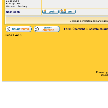
21.10.2005
Beiträge: 366
Wohnort: Hamburg
Nach oben
Beiträge der letzten Zeit anzeigen
Foren-Übersicht
->
Gästebuch/gu
Seite
1
von
1
Powered by
Deutsc