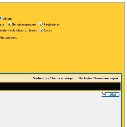
Album
iste
Benutzergruppen
Registrieren
ivate Nachrichten zu lesen
Login
ildanpassung
Vorheriges Thema anzeigen
::
Nächstes Thema anzeigen