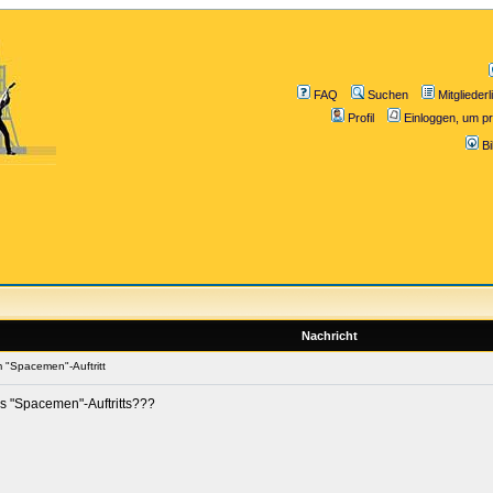
FAQ
Suchen
Mitgliederl
Profil
Einloggen, um pr
B
Nachricht
 "Spacemen"-Auftritt
s "Spacemen"-Auftritts???