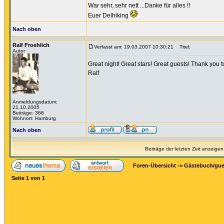
War sehr, sehr nett ...Danke für alles !!
Euer Delhiking
Nach oben
Ralf Froehlich
Verfasst am: 19.03.2007 10:30:21
Titel:
Autor
Great night! Great stars! Great guests! Thank you to 
Ralf
Anmeldungsdatum:
21.10.2005
Beiträge: 366
Wohnort: Hamburg
Nach oben
Beiträge der letzten Zeit anzeigen
Foren-Übersicht
->
Gästebuch/gu
Seite
1
von
1