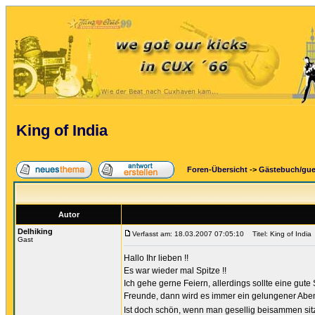
King of India
Foren-Übersicht
->
Gästebuch/gu
Autor
Delhiking
Verfasst am: 18.03.2007 07:05:10
Titel: King of India
Gast
Hallo Ihr lieben !!
Es war wieder mal Spitze !!
Ich gehe gerne Feiern, allerdings sollte eine gu
Freunde, dann wird es immer ein gelungener Abe
Ist doch schön, wenn man gesellig beisammen sitzt