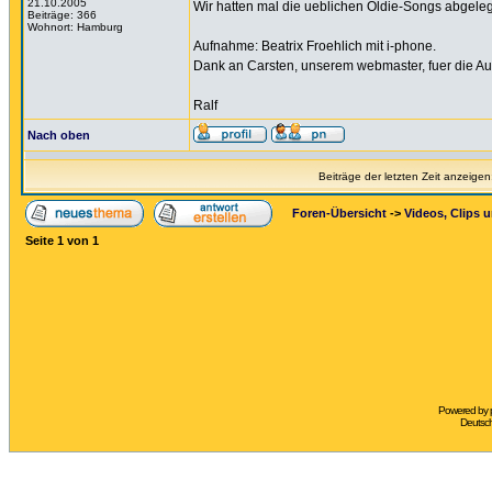
21.10.2005
Wir hatten mal die ueblichen Oldie-Songs abgele
Beiträge: 366
Wohnort: Hamburg
Aufnahme: Beatrix Froehlich mit i-phone.
Dank an Carsten, unserem webmaster, fuer die Au
Ralf
Nach oben
Beiträge der letzten Zeit anzeigen
Foren-Übersicht
->
Videos, Clips 
Seite
1
von
1
Powered by
Deutsc