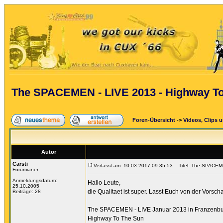
The SPACEMEN - LIVE 2013 - Highway T
Foren-Übersicht
->
Videos, Clips 
Autor
Carsti
Verfasst am: 10.03.2017 09:35:53
Titel: The SPACEME
Forumianer
Anmeldungsdatum:
Hallo Leute,
25.10.2005
die Qualitaet ist super. Lasst Euch von der Vorsch
Beiträge: 28
The SPACEMEN - LIVE Januar 2013 in Franzenb
Highway To The Sun