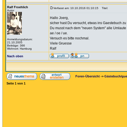
Ralf Froehlich
Verfasst am: 10.10.2016 01:10:15
Titel:
Autor
Hallo Joerg,
sicher hast Du versucht, etwas ins Gaestebuch zu
Du musst nach dem "neuen System" alle Umlaute w
ae / oe / ue.
Versuch es bitte nochmal.
Anmeldungsdatum:
21.10.2005
Viele Gruesse
Beiträge: 366
Ralf
Wohnort: Hamburg
Nach oben
Foren-Übersicht
->
Gästebuch/gu
Seite
1
von
1