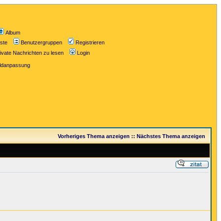
Album
iste
Benutzergruppen
Registrieren
ivate Nachrichten zu lesen
Login
ildanpassung
Vorheriges Thema anzeigen
::
Nächstes Thema anzeigen