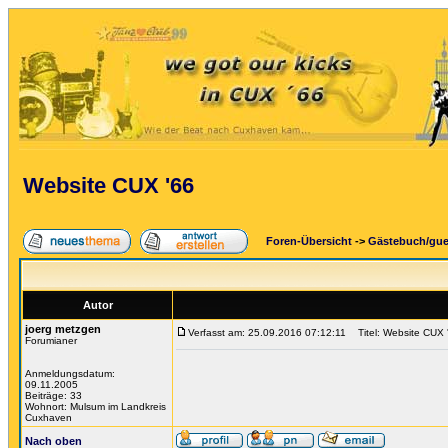
Website CUX '66
Foren-Übersicht
->
Gästebuch/gu
Autor
joerg metzgen
Verfasst am: 25.09.2016 07:12:11
Titel: Website CUX 
Forumianer
Anmeldungsdatum:
09.11.2005
Beiträge: 33
Wohnort: Mulsum im Landkreis
Cuxhaven
Nach oben