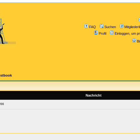
FAQ
Suchen
Mitgliederl
Profil
Einloggen, um pr
B
estbook
Nachricht
'66