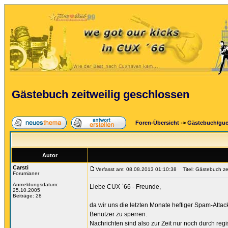
Gästebuch zeitweilig geschlossen
Foren-Übersicht
->
Gästebuch/gu
Autor
Carsti
Verfasst am: 08.08.2013 01:10:38
Titel: Gästebuch zei
Forumianer
Anmeldungsdatum:
Liebe CUX `66 - Freunde,
25.10.2005
Beiträge: 28
da wir uns die letzten Monate heftiger Spam-Att
Benutzer zu sperren.
Nachrichten sind also zur Zeit nur noch durch regi