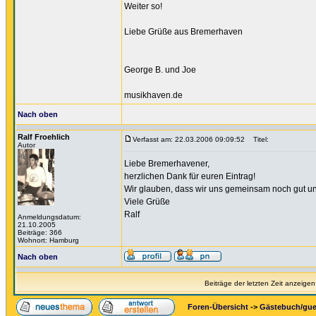
Weiter so!
Liebe Grüße aus Bremerhaven
George B. und Joe
musikhaven.de
Nach oben
Ralf Froehlich
Verfasst am: 22.03.2006 09:09:52
Titel:
Autor
Liebe Bremerhavener,
herzlichen Dank für euren Eintrag!
Wir glauben, dass wir uns gemeinsam noch gut un
Viele Grüße
Ralf
Anmeldungsdatum:
21.10.2005
Beiträge: 366
Wohnort: Hamburg
Nach oben
Beiträge der letzten Zeit anzeigen
Foren-Übersicht
->
Gästebuch/gu