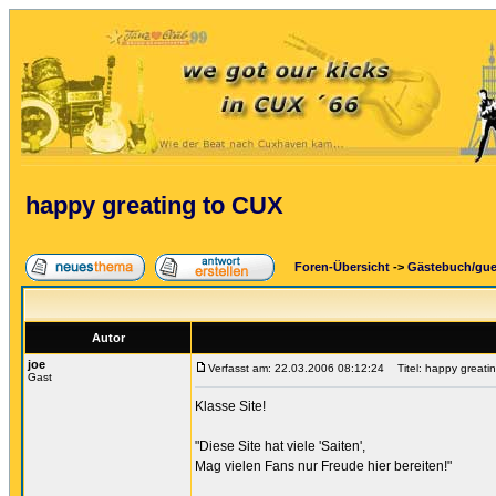
happy greating to CUX
Foren-Übersicht
->
Gästebuch/gu
Autor
joe
Verfasst am: 22.03.2006 08:12:24
Titel: happy greati
Gast
Klasse Site!
"Diese Site hat viele 'Saiten',
Mag vielen Fans nur Freude hier bereiten!"