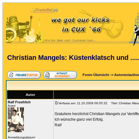
Christian Mangels: Küstenklatsch und ......
Foren-Übersicht
->
Autoren/autho
Autor
Ralf Froehlich
Verfasst am: 11.10.2009 06:05:32
Titel: Christian Mange
Autor
Gratuliere herzlichst Christian Mangels zur Verö
Ich wünsche ganz viel Erfolg.
Ralf
Anmeldungsdatum: