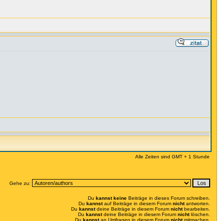
Alle Zeiten sind GMT + 1 Stunde
Gehe zu:
Du
kannst keine
Beiträge in dieses Forum schreiben.
Du
kannst
auf Beiträge in diesem Forum
nicht
antworten.
Du
kannst
deine Beiträge in diesem Forum
nicht
bearbeiten.
Du
kannst
deine Beiträge in diesem Forum
nicht
löschen.
Du
kannst
an Umfragen in diesem Forum
nicht
mitmachen.