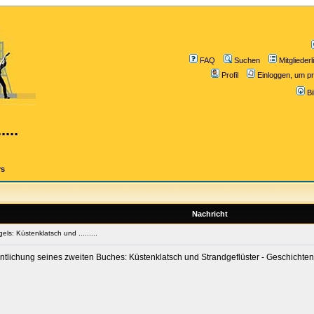
FAQ
Suchen
Mitgliederl
Profil
Einloggen, um pr
B
...
rs
Nachricht
ls: Küstenklatsch und .........
ffentlichung seines zweiten Buches: Küstenklatsch und Strandgeflüster - Geschich