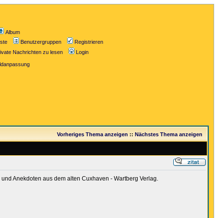
Album
iste
Benutzergruppen
Registrieren
ivate Nachrichten zu lesen
Login
ildanpassung
Vorheriges Thema anzeigen
::
Nächstes Thema anzeigen
ten und Anekdoten aus dem alten Cuxhaven - Wartberg Verlag.