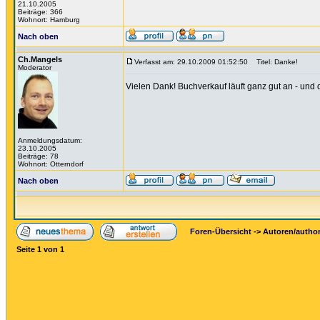
21.10.2005
Beiträge: 366
Wohnort: Hamburg
Nach oben
Ch.Mangels
Verfasst am: 29.10.2009 01:52:50
Titel: Danke!
Moderator
Vielen Dank! Buchverkauf läuft ganz gut an - und 
Anmeldungsdatum:
23.10.2005
Beiträge: 78
Wohnort: Otterndorf
Nach oben
Foren-Übersicht
->
Autoren/autho
Seite
1
von
1