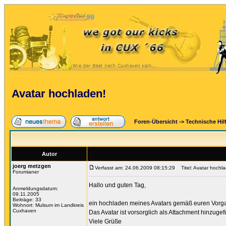
Avatar hochladen!
Foren-Übersicht
->
Technische Hilf
Autor
joerg metzgen
Verfasst am: 24.06.2009 08:15:29
Titel: Avatar hochl
Forumianer
Hallo und guten Tag,
Anmeldungsdatum:
09.11.2005
Beiträge: 33
ein hochladen meines Avatars gemäß euren Vorgab
Wohnort: Mulsum im Landkreis
Cuxhaven
Das Avatar ist vorsorglich als Attachment hinzugef
Viele Grüße