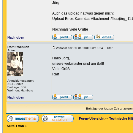
Jörg
Auch das upload hat was gegen mich:
Upload Error: Kann das Attachment ./files/jörg_11
Nochmals viele Grüße
Nach oben
Ralf Froehlich
Verfasst am: 30.06.2009 08:18:24
Titel:
Autor
Hallo Jörg,
unsere webmaster sind am Ball!
Viele Grüße
Ralf
Anmeldungsdatum:
21.10.2005
Beiträge: 366
Wohnort: Hamburg
Nach oben
Beiträge der letzten Zeit anzeigen
Foren-Übersicht
->
Technische Hilf
Seite
1
von
1