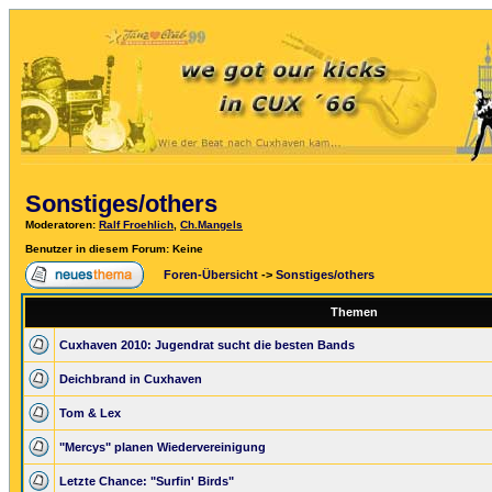
Sonstiges/others
Moderatoren
:
Ralf Froehlich
,
Ch.Mangels
Benutzer in diesem Forum: Keine
Foren-Übersicht
->
Sonstiges/others
Themen
Cuxhaven 2010: Jugendrat sucht die besten Bands
Deichbrand in Cuxhaven
Tom & Lex
"Mercys" planen Wiedervereinigung
Letzte Chance: "Surfin' Birds"