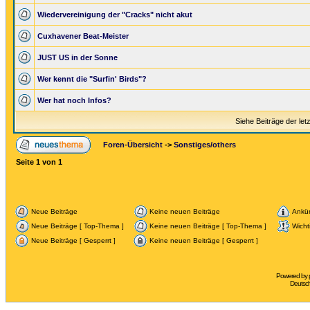
Wiedervereinigung der "Cracks" nicht akut
Cuxhavener Beat-Meister
JUST US in der Sonne
Wer kennt die "Surfin' Birds"?
Wer hat noch Infos?
Siehe Beiträge der let
Foren-Übersicht
->
Sonstiges/others
Seite
1
von
1
Neue Beiträge
Keine neuen Beiträge
Ankü
Neue Beiträge [ Top-Thema ]
Keine neuen Beiträge [ Top-Thema ]
Wicht
Neue Beiträge [ Gesperrt ]
Keine neuen Beiträge [ Gesperrt ]
Powered by
Deutsc