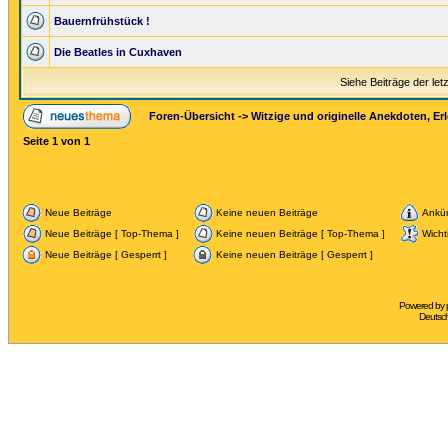
Bauernfrühstück !
Die Beatles in Cuxhaven
Siehe Beiträge der let
Foren-Übersicht
->
Witzige und originelle Anekdoten, Erl
Seite
1
von
1
Neue Beiträge
Keine neuen Beiträge
Ankü
Neue Beiträge [ Top-Thema ]
Keine neuen Beiträge [ Top-Thema ]
Wicht
Neue Beiträge [ Gesperrt ]
Keine neuen Beiträge [ Gesperrt ]
Powered by
Deutsc