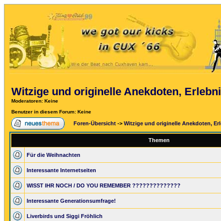
Witzige und originelle Anekdoten, Erlebni
Moderatoren
: Keine
Benutzer in diesem Forum: Keine
Foren-Übersicht
->
Witzige und originelle Anekdoten, Erl
Themen
Für die Weihnachten
Interessante Internetseiten
WISST IHR NOCH / DO YOU REMEMBER ??????????????
Interessante Generationsumfrage!
Liverbirds und Siggi Fröhlich