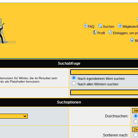
FAQ
Suchen
Mitgliederl
Profil
Einloggen, um pr
B
Suchabfrage
enutzen für Wörter, die im Resultat sein
Nach irgendeinem Wort suchen
du als Platzhalter benutzen.
Nach allen Wörtern suchen
Suchoptionen
Durchsuchen:
Sortieren nach: