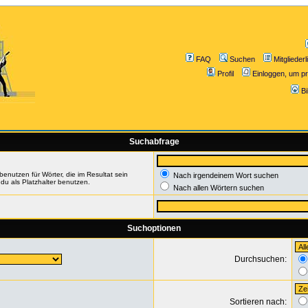
FAQ
Suchen
Mitgliederl
Profil
Einloggen, um pr
B
Suchabfrage
enutzen für Wörter, die im Resultat sein
Nach irgendeinem Wort suchen
du als Platzhalter benutzen.
Nach allen Wörtern suchen
Suchoptionen
Durchsuchen:
Sortieren nach: