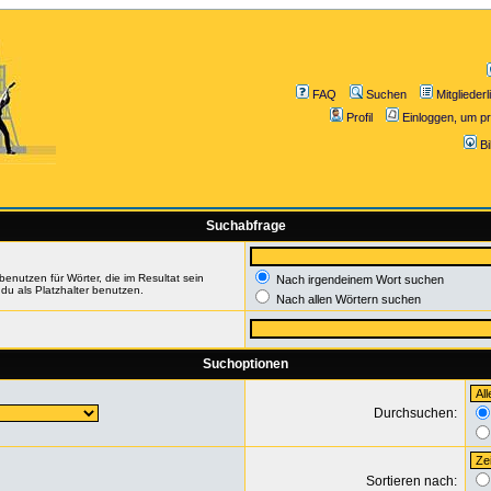
FAQ
Suchen
Mitgliederl
Profil
Einloggen, um pr
B
Suchabfrage
enutzen für Wörter, die im Resultat sein
Nach irgendeinem Wort suchen
du als Platzhalter benutzen.
Nach allen Wörtern suchen
Suchoptionen
Durchsuchen:
Sortieren nach: