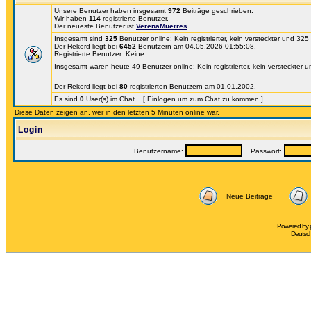
Unsere Benutzer haben insgesamt
972
Beiträge geschrieben.
Wir haben
114
registrierte Benutzer.
Der neueste Benutzer ist
VerenaMuerres
.
Insgesamt sind
325
Benutzer online: Kein registrierter, kein versteckter und 32
Der Rekord liegt bei
6452
Benutzern am 04.05.2026 01:55:08.
Registrierte Benutzer: Keine
Insgesamt waren heute 49 Benutzer online: Kein registrierter, kein versteckter 
Der Rekord liegt bei
80
registrierten Benutzern am 01.01.2002.
Es sind
0
User(s) im Chat [ Einlogen um zum Chat zu kommen ]
Diese Daten zeigen an, wer in den letzten 5 Minuten online war.
Login
Benutzername:
Passwort:
Neue Beiträge
Powered by
Deutsc