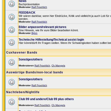
News
Buchpräsentation
Moderator
Ralf Froehlich
FEEDBACK
Wir wären dankbar, wenn hier Eindrücke, Kritik und vielleicht ja auch Lob für
werden.
Moderator
Ralf Froehlich
Bilder anpassen/relevant pictures
Eine Hinweis, wie Ihr eure Bilder bearbeiten könnt.
Moderator
Björn
Technische Hilfestellung/Technical assist login
Hier könnt/dürft Ihr Fragen stellen. Wenn Ihr Schwierigkeiten haben solltet be
Cuxhavener Bands
Sonstiges/others
Moderatoren
Ralf Froehlich
,
Ch.Mangels
Auswärtige Bands/non-local bands
Sonstiges/others
Moderator
Ralf Froehlich
Nachtleben/Nightlife
Club 99 und andere/Club 99 plus others
Moderatoren
Ralf Froehlich
,
Ch.Mangels