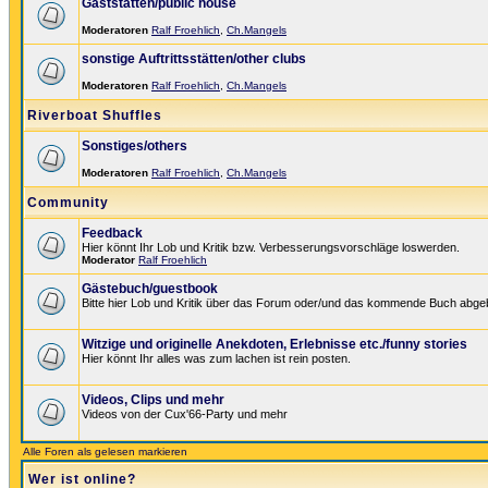
Gaststätten/public house
Moderatoren
Ralf Froehlich
,
Ch.Mangels
sonstige Auftrittsstätten/other clubs
Moderatoren
Ralf Froehlich
,
Ch.Mangels
Riverboat Shuffles
Sonstiges/others
Moderatoren
Ralf Froehlich
,
Ch.Mangels
Community
Feedback
Hier könnt Ihr Lob und Kritik bzw. Verbesserungsvorschläge loswerden.
Moderator
Ralf Froehlich
Gästebuch/guestbook
Bitte hier Lob und Kritik über das Forum oder/und das kommende Buch abge
Witzige und originelle Anekdoten, Erlebnisse etc./funny stories
Hier könnt Ihr alles was zum lachen ist rein posten.
Videos, Clips und mehr
Videos von der Cux'66-Party und mehr
Alle Foren als gelesen markieren
Wer ist online?