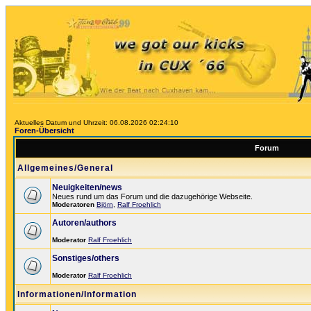
Aktuelles Datum und Uhrzeit: 06.08.2026 02:24:10
Foren-Übersicht
Forum
Allgemeines/General
Neuigkeiten/news
Neues rund um das Forum und die dazugehörige Webseite.
Moderatoren
Björn
,
Ralf Froehlich
Autoren/authors
Moderator
Ralf Froehlich
Sonstiges/others
Moderator
Ralf Froehlich
Informationen/Information