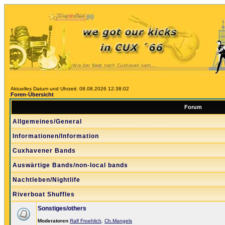
Aktuelles Datum und Uhrzeit: 08.08.2026 12:38:02
Foren-Übersicht
Forum
Allgemeines/General
Informationen/Information
Cuxhavener Bands
Auswärtige Bands/non-local bands
Nachtleben/Nightlife
Riverboat Shuffles
Sonstiges/others
Moderatoren
Ralf Froehlich
,
Ch.Mangels