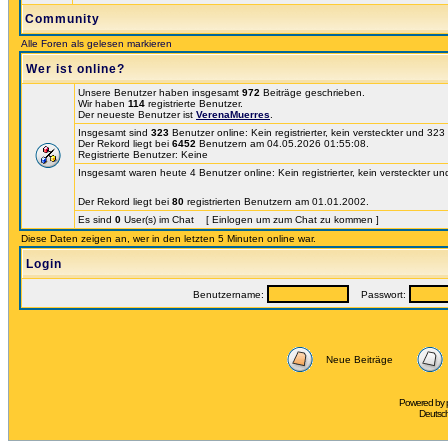
Community
Alle Foren als gelesen markieren
Wer ist online?
Unsere Benutzer haben insgesamt
972
Beiträge geschrieben.
Wir haben
114
registrierte Benutzer.
Der neueste Benutzer ist
VerenaMuerres
.
Insgesamt sind
323
Benutzer online: Kein registrierter, kein versteckter und 32
Der Rekord liegt bei
6452
Benutzern am 04.05.2026 01:55:08.
Registrierte Benutzer: Keine
Insgesamt waren heute 4 Benutzer online: Kein registrierter, kein versteckter un
Der Rekord liegt bei
80
registrierten Benutzern am 01.01.2002.
Es sind
0
User(s) im Chat [ Einlogen um zum Chat zu kommen ]
Diese Daten zeigen an, wer in den letzten 5 Minuten online war.
Login
Benutzername:
Passwort:
Neue Beiträge
Powered by
Deutsc