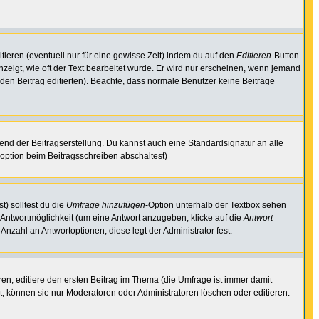
tieren (eventuell nur für eine gewisse Zeit) indem du auf den
Editieren
-Button
anzeigt, wie oft der Text bearbeitet wurde. Er wird nur erscheinen, wenn jemand
ie den Beitrag editierten). Beachte, dass normale Benutzer keine Beiträge
end der Beitragserstellung. Du kannst auch eine Standardsignatur an alle
option beim Beitragsschreiben abschaltest)
t) solltest du die
Umfrage hinzufügen
-Option unterhalb der Textbox sehen
e Antwortmöglichkeit (um eine Antwort anzugeben, klicke auf die
Antwort
Anzahl an Antwortoptionen, diese legt der Administrator fest.
n, editiere den ersten Beitrag im Thema (die Umfrage ist immer damit
, können sie nur Moderatoren oder Administratoren löschen oder editieren.