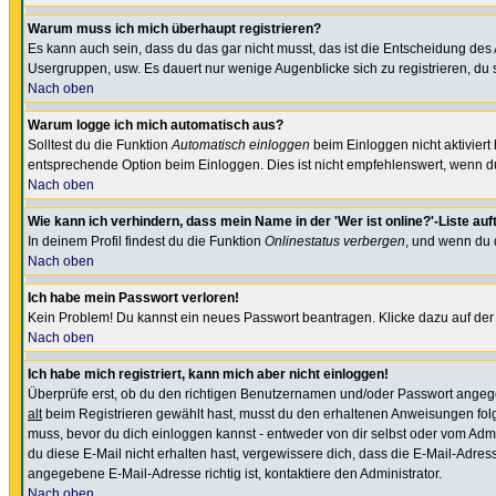
Warum muss ich mich überhaupt registrieren?
Es kann auch sein, dass du das gar nicht musst, das ist die Entscheidung des Ad
Usergruppen, usw. Es dauert nur wenige Augenblicke sich zu registrieren, du so
Nach oben
Warum logge ich mich automatisch aus?
Solltest du die Funktion
Automatisch einloggen
beim Einloggen nicht aktiviert
entsprechende Option beim Einloggen. Dies ist nicht empfehlenswert, wenn du a
Nach oben
Wie kann ich verhindern, dass mein Name in der 'Wer ist online?'-Liste auf
In deinem Profil findest du die Funktion
Onlinestatus verbergen
, und wenn du d
Nach oben
Ich habe mein Passwort verloren!
Kein Problem! Du kannst ein neues Passwort beantragen. Klicke dazu auf der
Nach oben
Ich habe mich registriert, kann mich aber nicht einloggen!
Überprüfe erst, ob du den richtigen Benutzernamen und/oder Passwort angegeb
alt
beim Registrieren gewählt hast, musst du den erhaltenen Anweisungen folgen. 
muss, bevor du dich einloggen kannst - entweder von dir selbst oder vom Admin
du diese E-Mail nicht erhalten hast, vergewissere dich, dass die E-Mail-Adre
angegebene E-Mail-Adresse richtig ist, kontaktiere den Administrator.
Nach oben