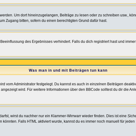
rden. Um dort hineinzugelangen, Beiträge zu lesen oder zu schreiben usw., könn
 um Zugang bitten, sofern du einen berechtigten Grund dafür hast.
einflussung des Ergebnisses verhindert. Falls du dich registriert hast und immer 
Was man in und mit Beiträgen tun kann
rd vom Administrator festgelegt. Du kannst es auch in einzelnen Beiträgen deakti
 angezeigt wird. Für weitere Informationen über den BBCode solltest du dir die An
darfst, wirst du nachher nur ein Klammer-Wirrwarr wieder finden. Dies ist eine
Sich
könnten. Falls HTML aktiviert wurde, kannst du es immer noch manuell für jeden 