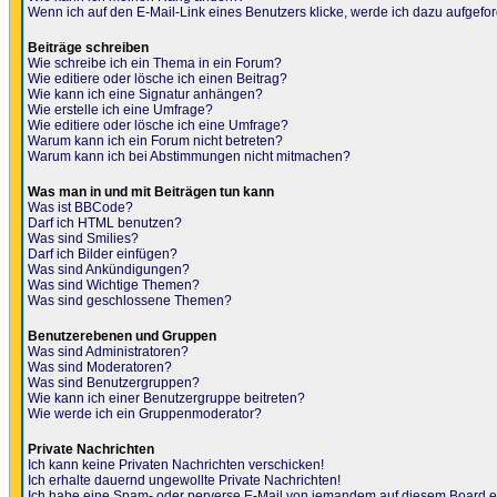
Wenn ich auf den E-Mail-Link eines Benutzers klicke, werde ich dazu aufgefor
Beiträge schreiben
Wie schreibe ich ein Thema in ein Forum?
Wie editiere oder lösche ich einen Beitrag?
Wie kann ich eine Signatur anhängen?
Wie erstelle ich eine Umfrage?
Wie editiere oder lösche ich eine Umfrage?
Warum kann ich ein Forum nicht betreten?
Warum kann ich bei Abstimmungen nicht mitmachen?
Was man in und mit Beiträgen tun kann
Was ist BBCode?
Darf ich HTML benutzen?
Was sind Smilies?
Darf ich Bilder einfügen?
Was sind Ankündigungen?
Was sind Wichtige Themen?
Was sind geschlossene Themen?
Benutzerebenen und Gruppen
Was sind Administratoren?
Was sind Moderatoren?
Was sind Benutzergruppen?
Wie kann ich einer Benutzergruppe beitreten?
Wie werde ich ein Gruppenmoderator?
Private Nachrichten
Ich kann keine Privaten Nachrichten verschicken!
Ich erhalte dauernd ungewollte Private Nachrichten!
Ich habe eine Spam- oder perverse E-Mail von jemandem auf diesem Board e