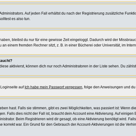
ministrators. Auf jeden Fall erhältst du nach der Registrierung zusätzliche Funktion
lltest es also tun.
 haben, bleibst du nur für eine gewisse Zeit eingeloggt. Dadurch wird der Missbrau
n einem fremden Rechner sitzt, z. B. in einer Bücherei oder Universität, im Intern
taucht?
iese aktivierst, können dich nur noch Administratoren in der Liste sehen. Du zählst
 Loginseite auf
Ich habe mein Passwort vergessen
, folge den Anweisungen und du 
en hast. Falls sie stimmen, gibt es zwei Möglichkeiten, was passiert ist: Wenn d
Falls dies nicht der Fall ist, braucht dein Account eine Aktivierung. Auf einigen B
istrator. Beim Registrieren wird dir gesagt, ob eine Aktivierung benötigt wird. Fal
sse korrekt war. Ein Grund für den Gebrauch der Account-Aktivierungen ist die Verh