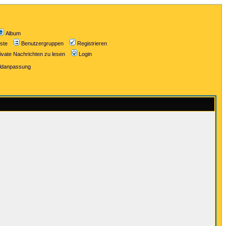
Album
iste
Benutzergruppen
Registrieren
ivate Nachrichten zu lesen
Login
ildanpassung