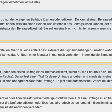
ragen teilnehmen, usw.
-Liste)
du nur deine eigenen Beiträge löschen oder editieren. Du kannst einen Beitrag edi
ortet haben, wirst du einen kleinen Text unterhalb des Beitrags lesen können, der 
nistrator den Beitrag editiert hat (Sie sollten eine Nachricht hinterlassen, warum s
tellen. Wenn du eine erstellt hast, aktiviere die
Signatur anhängen
-Funktion währ
u kannst das Anfügen einer Signatur immer noch verhindern, indem du die Signatur
, (oder den ersten Beitrag eines Themas editierst, sofern du die Erlaubnis dazu has
chen Rechte). Du solltest einen Titel für deine Umfrage angeben und mindestens ein
, 0 ist eine unbegrenzt dauernde Umfrage. Es gibt eine automatische Grenze bei der 
or oder Administrator editiert oder gelöscht werden. Um eine Umfrage zu editiere
 die Umfrage editieren oder löschen, falls jedoch schon jemand mit gestimmt hat
em sie die Antworten verändern.