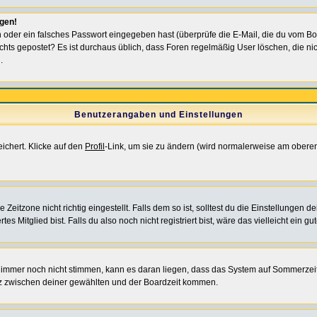
ggen!
oder ein falsches Passwort eingegeben hast (überprüfe die E-Mail, die du vom Bo
ch nichts gepostet? Es ist durchaus üblich, dass Foren regelmäßig User löschen, die
.
Benutzerangaben und Einstellungen
eichert. Klicke auf den
Profil
-Link, um sie zu ändern (wird normalerweise am oberen
itzone nicht richtig eingestellt. Falls dem so ist, solltest du die Einstellungen dei
es Mitglied bist. Falls du also noch nicht registriert bist, wäre das vielleicht ein g
en immer noch nicht stimmen, kann es daran liegen, dass das System auf Sommerzeit
z zwischen deiner gewählten und der Boardzeit kommen.