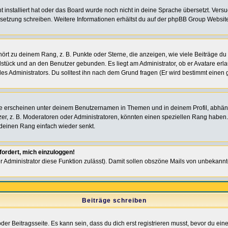
ht installiert hat oder das Board wurde noch nicht in deine Sprache übersetzt. Ve
Übersetzung schreiben. Weitere Informationen erhältst du auf der phpBB Group Websit
rt zu deinem Rang, z. B. Punkte oder Sterne, die anzeigen, wie viele Beiträge du
elstück und an den Benutzer gebunden. Es liegt am Administrator, ob er Avatare erl
s Administrators. Du solltest ihn nach dem Grund fragen (Er wird bestimmt einen 
e erscheinen unter deinem Benutzernamen in Themen und in deinem Profil, abhän
r, z. B. Moderatoren oder Administratoren, könnten einen speziellen Rang haben. 
r deinen Rang einfach wieder senkt.
fordert, mich einzuloggen!
der Administrator diese Funktion zulässt). Damit sollen obszöne Mails von unbeka
Beiträge schreiben
der Beitragsseite. Es kann sein, dass du dich erst registrieren musst, bevor du e