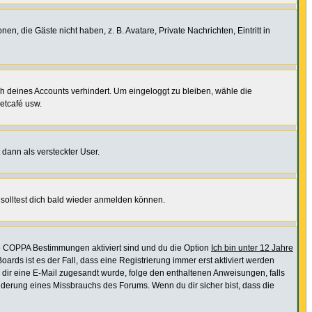
en, die Gäste nicht haben, z. B. Avatare, Private Nachrichten, Eintritt in
ch deines Accounts verhindert. Um eingeloggt zu bleiben, wähle die
etcafé usw.
 dann als versteckter User.
solltest dich bald wieder anmelden können.
ie COPPA Bestimmungen aktiviert sind und du die Option
Ich bin unter 12 Jahre
oards ist es der Fall, dass eine Registrierung immer erst aktiviert werden
ls dir eine E-Mail zugesandt wurde, folge den enthaltenen Anweisungen, falls
inderung eines Missbrauchs des Forums. Wenn du dir sicher bist, dass die