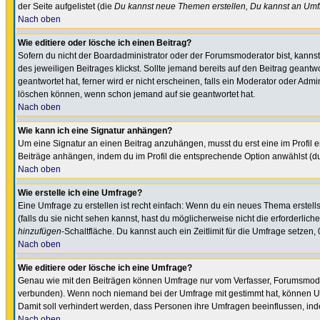
der Seite aufgelistet (die
Du kannst neue Themen erstellen, Du kannst an Umf
Nach oben
Wie editiere oder lösche ich einen Beitrag?
Sofern du nicht der Boardadministrator oder der Forumsmoderator bist, kannst 
des jeweiligen Beitrages klickst. Sollte jemand bereits auf den Beitrag geantw
geantwortet hat, ferner wird er nicht erscheinen, falls ein Moderator oder Admi
löschen können, wenn schon jemand auf sie geantwortet hat.
Nach oben
Wie kann ich eine Signatur anhängen?
Um eine Signatur an einen Beitrag anzuhängen, musst du erst eine im Profil ers
Beiträge anhängen, indem du im Profil die entsprechende Option anwählst (d
Nach oben
Wie erstelle ich eine Umfrage?
Eine Umfrage zu erstellen ist recht einfach: Wenn du ein neues Thema erstellst
(falls du sie nicht sehen kannst, hast du möglicherweise nicht die erforderli
hinzufügen
-Schaltfläche. Du kannst auch ein Zeitlimit für die Umfrage setzen
Nach oben
Wie editiere oder lösche ich eine Umfrage?
Genau wie mit den Beiträgen können Umfrage nur vom Verfasser, Forumsmoderat
verbunden). Wenn noch niemand bei der Umfrage mit gestimmt hat, können User
Damit soll verhindert werden, dass Personen ihre Umfragen beeinflussen, ind
Nach oben