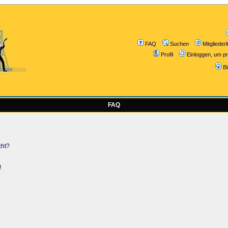
FAQ
Suchen
Mitgliederl
Profil
Einloggen, um pr
B
FAQ
cht?
!