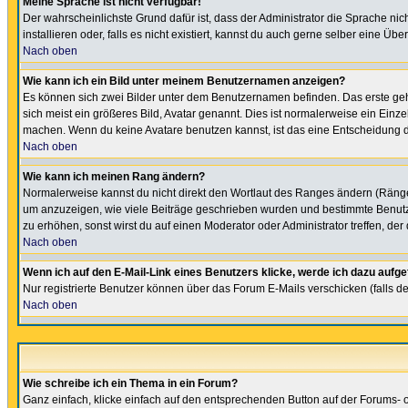
Meine Sprache ist nicht verfügbar!
Der wahrscheinlichste Grund dafür ist, dass der Administrator die Sprache nic
installieren oder, falls es nicht existiert, kannst du auch gerne selber eine 
Nach oben
Wie kann ich ein Bild unter meinem Benutzernamen anzeigen?
Es können sich zwei Bilder unter dem Benutzernamen befinden. Das erste gehö
sich meist ein größeres Bild, Avatar genannt. Dies ist normalerweise ein Einz
machen. Wenn du keine Avatare benutzen kannst, ist das eine Entscheidung de
Nach oben
Wie kann ich meinen Rang ändern?
Normalerweise kannst du nicht direkt den Wortlaut des Ranges ändern (Räng
um anzuzeigen, wie viele Beiträge geschrieben wurden und bestimmte Benutze
zu erhöhen, sonst wirst du auf einen Moderator oder Administrator treffen, de
Nach oben
Wenn ich auf den E-Mail-Link eines Benutzers klicke, werde ich dazu aufge
Nur registrierte Benutzer können über das Forum E-Mails verschicken (falls 
Nach oben
Wie schreibe ich ein Thema in ein Forum?
Ganz einfach, klicke einfach auf den entsprechenden Button auf der Forums- o