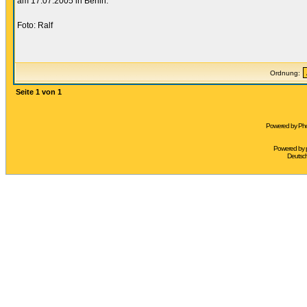
am 17.07.2005 in Berlin.
Foto: Ralf
Ordnung:
Seite
1
von
1
Powered by Pho
Powered by
Deutsc