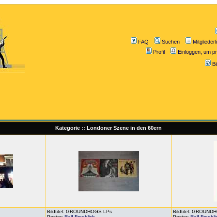
FAQ
Suchen
Mitgliederl
Profil
Einloggen, um pr
B
Kategorie :: Londoner Szene in den 60ern
Bildtitel: GROUNDHOGS LPs
Bildtitel: GROUN
Poster:
Ralf Froehlich
Poster:
Ralf Froehli