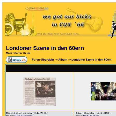
Londoner Szene in den 60ern
Moderatoren
: Keine
Foren-Übersicht
->
Album
->
Londoner Szene in den 60ern
Bildtitel: Jon Hiseman (1944-2018)
Bildtitel: Carnaby Street 2018 !
Poster:
Ralf Froehlich
Poster:
Ralf Froehlich