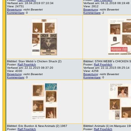
Verfasst am: 18.04.2019 07:10:34
Verfasst am: 04.11.2018 08:19:48
View: 24751
View: 2812
Bewertung
:
nicht Bewertet
Bewertung
:
nicht Bewertet
Kommentare
: 0
Kommentare
: 2
Bildtitel: Stan Webb`s Chicken Shack (2)
Bildtitel: STAN WEBB`s CHICKEN 
Poster:
Ralf Froehlich
Poster:
Ralf Froehlich
Verfasst am: 22.11.2015 08:37:20
Verfasst am: 22.11.2015 08:25:14
View: 4030
View: 4258
Bewertung
:
nicht Bewertet
Bewertung
:
nicht Bewertet
Kommentare
: 0
Kommentare
: 0
Bildtitel: Eric Burdon & New Animals (2) 1967
Bildtitel: Animals (1) im Marquee 1
Poster:
Ralf Froehlich
Poster:
Ralf Froehlich