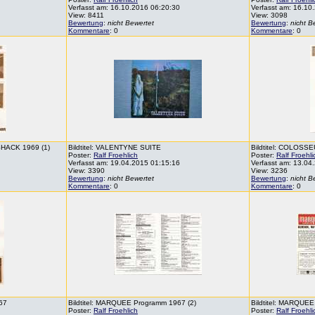
Verfasst am: 16.10.2016 06:20:30
Verfasst am: 16.10
View: 8411
View: 3098
Bewertung
:
nicht Bewertet
Bewertung
:
nicht B
Kommentare
: 0
Kommentare
: 0
SHACK 1969 (1)
Bildtitel: VALENTYNE SUITE
Bildtitel: COLOSSE
Poster:
Ralf Froehlich
Poster:
Ralf Froehli
Verfasst am: 19.04.2015 01:15:16
Verfasst am: 13.04
View: 3390
View: 3236
Bewertung
:
nicht Bewertet
Bewertung
:
nicht B
Kommentare
: 0
Kommentare
: 0
967
Bildtitel: MARQUEE Programm 1967 (2)
Bildtitel: MARQUEE
Poster:
Ralf Froehlich
Poster:
Ralf Froehli