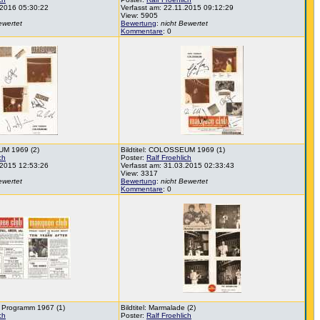
.2016 05:30:22
Verfasst am: 22.11.2015 09:12:29
View: 5905
ewertet
Bewertung
:
nicht Bewertet
Kommentare
: 0
UM 1969 (2)
Bildtitel: COLOSSEUM 1969 (1)
ch
Poster:
Ralf Froehlich
.2015 12:53:26
Verfasst am: 31.03.2015 02:33:43
View: 3317
ewertet
Bewertung
:
nicht Bewertet
Kommentare
: 0
 Programm 1967 (1)
Bildtitel: Marmalade (2)
ch
Poster:
Ralf Froehlich