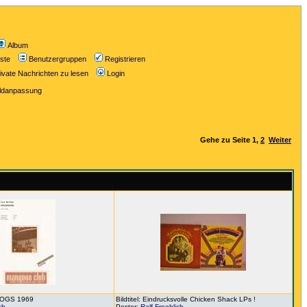
Album
iste
Benutzergruppen
Registrieren
ivate Nachrichten zu lesen
Login
ildanpassung
Gehe zu Seite
1
,
2
Weiter
DHOGS 1969
Bildtitel: Eindrucksvolle Chicken Shack LPs !
ch
Poster:
Ralf Froehlich