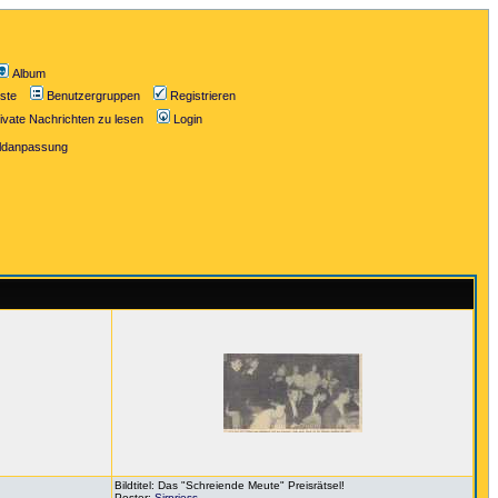
Album
iste
Benutzergruppen
Registrieren
ivate Nachrichten zu lesen
Login
ildanpassung
Bildtitel: Das "Schreiende Meute" Preisrätsel!
Poster:
Sirpriess