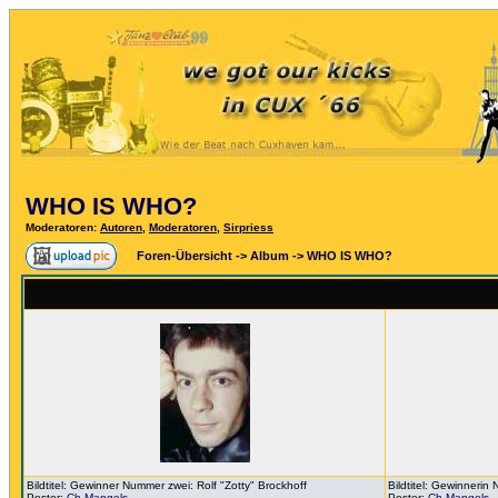
WHO IS WHO?
Moderatoren
:
Autoren
,
Moderatoren
,
Sirpriess
Foren-Übersicht
->
Album
->
WHO IS WHO?
Bildtitel: Gewinner Nummer zwei: Rolf "Zotty" Brockhoff
Bildtitel: Gewinnerin
Poster:
Ch.Mangels
Poster:
Ch.Mangels