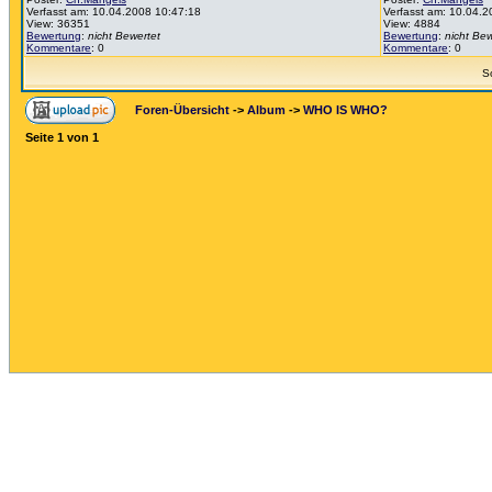
Verfasst am: 10.04.2008 10:47:18
Verfasst am: 10.04.
View: 36351
View: 4884
Bewertung
:
nicht Bewertet
Bewertung
:
nicht Bew
Kommentare
: 0
Kommentare
: 0
S
Foren-Übersicht
->
Album
->
WHO IS WHO?
Seite
1
von
1