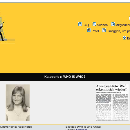
FAQ
Suchen
Mitgliederl
Profil
Einloggen, um pr
B
Kategorie :: WHO IS WHO?
 Nummer eins: Rosi König
Bildtitel: Who is who Artikel
Poster:
Sirpriess