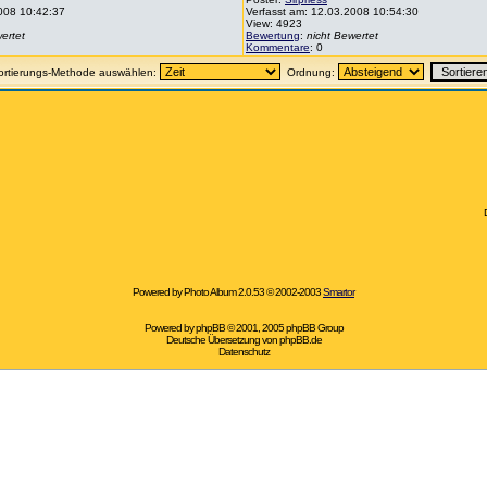
2008 10:42:37
Verfasst am: 12.03.2008 10:54:30
View: 4923
ertet
Bewertung
:
nicht Bewertet
Kommentare
: 0
ortierungs-Methode auswählen:
Ordnung:
Powered by Photo Album 2.0.53 © 2002-2003
Smartor
Powered by
phpBB
© 2001, 2005 phpBB Group
Deutsche Übersetzung von
phpBB.de
Datenschutz