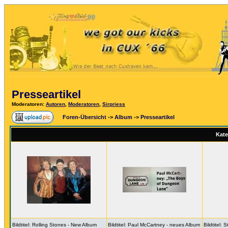
Presseartikel
Moderatoren
:
Autoren
,
Moderatoren
,
Sirpriess
Foren-Übersicht
->
Album
->
Presseartikel
Kate
Bildtitel: Rolling Stones - New Album
Bildtitel: Paul McCartney - neues Album
Bildtitel: