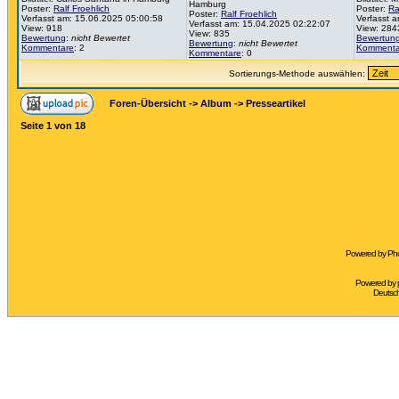
Hamburg
Poster:
Ralf Froehlich
Poster:
Ra
Poster:
Ralf Froehlich
Verfasst am: 15.06.2025 05:00:58
Verfasst 
Verfasst am: 15.04.2025 02:22:07
View: 918
View: 284
View: 835
Bewertung
:
nicht Bewertet
Bewertun
Bewertung
:
nicht Bewertet
Kommentare
: 2
Kommenta
Kommentare
: 0
Sortierungs-Methode auswählen:
Foren-Übersicht
->
Album
->
Presseartikel
Seite
1
von
18
Powered by Pho
Powered by
Deutsc