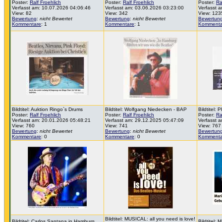
Poster:
Ralf Froehlich
Poster:
Ralf Froehlich
Poster:
Ra
Verfasst am: 10.07.2026 04:06:46
Verfasst am: 03.06.2026 03:23:00
Verfasst 
View: 82
View: 342
View: 123
Bewertung
:
nicht Bewertet
Bewertung
:
nicht Bewertet
Bewertun
Kommentare
: 1
Kommentare
: 1
Kommenta
Bildtitel: Auktion Ringo`s Drums
Bildtitel: Wolfgang Niedecken - BAP
Bildtitel
Poster:
Ralf Froehlich
Poster:
Ralf Froehlich
Poster:
Ra
Verfasst am: 20.01.2026 05:48:21
Verfasst am: 29.12.2025 05:47:09
Verfasst 
View: 760
View: 741
View: 767
Bewertung
:
nicht Bewertet
Bewertung
:
nicht Bewertet
Bewertun
Kommentare
: 0
Kommentare
: 0
Kommenta
Bildtitel: MUSICAL: all you need is love!
Bildtitel: Carlos Santana in Hamburg
Bildtitel: 