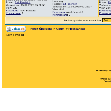
Hamburg
Poster:
Ralf Froehlich
Poster:
Ra
Poster:
Ralf Froehlich
Verfasst am: 15.06.2025 05:00:58
Verfasst 
Verfasst am: 15.04.2025 02:22:07
View: 923
View: 284
View: 844
Bewertung
:
nicht Bewertet
Bewertun
Bewertung
:
nicht Bewertet
Kommentare
: 2
Kommenta
Kommentare
: 0
Sortierungs-Methode auswählen:
Foren-Übersicht
->
Album
->
Presseartikel
Seite
1
von
18
Powered by Pho
Powered by
Deutsc