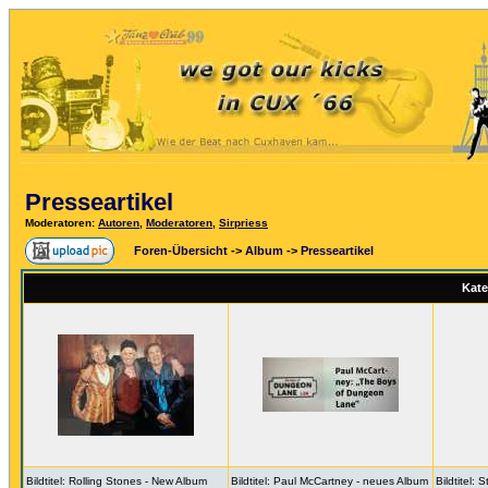
Presseartikel
Moderatoren
:
Autoren
,
Moderatoren
,
Sirpriess
Foren-Übersicht
->
Album
->
Presseartikel
Kate
Bildtitel: Rolling Stones - New Album
Bildtitel: Paul McCartney - neues Album
Bildtitel: