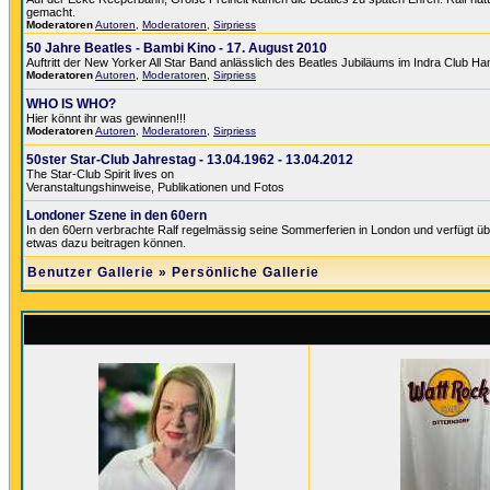
gemacht.
Moderatoren
Autoren
,
Moderatoren
,
Sirpriess
50 Jahre Beatles - Bambi Kino - 17. August 2010
Auftritt der New Yorker All Star Band anlässlich des Beatles Jubiläums im Indra Club H
Moderatoren
Autoren
,
Moderatoren
,
Sirpriess
WHO IS WHO?
Hier könnt ihr was gewinnen!!!
Moderatoren
Autoren
,
Moderatoren
,
Sirpriess
50ster Star-Club Jahrestag - 13.04.1962 - 13.04.2012
The Star-Club Spirit lives on
Veranstaltungshinweise, Publikationen und Fotos
Londoner Szene in den 60ern
In den 60ern verbrachte Ralf regelmässig seine Sommerferien in London und verfügt üb
etwas dazu beitragen können.
Benutzer Gallerie
»
Persönliche Gallerie