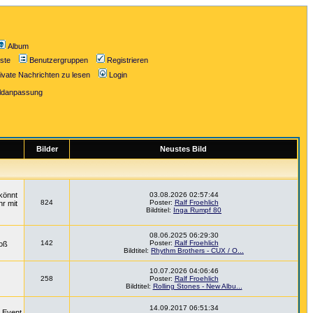
Album
iste
Benutzergruppen
Registrieren
ivate Nachrichten zu lesen
Login
ildanpassung
Bilder
Neustes Bild
könnt
03.08.2026 02:57:44
824
Poster:
Ralf Froehlich
hr mit
Bildtitel:
Inga Rumpf 80
08.06.2025 06:29:30
142
Poster:
Ralf Froehlich
roß
Bildtitel:
Rhythm Brothers - CUX / O...
10.07.2026 04:06:46
258
Poster:
Ralf Froehlich
Bildtitel:
Rolling Stones - New Albu...
14.09.2017 06:51:34
m Event