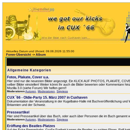
Aktuelles Datum und Uhrzeit: 09.08.2026 11:55:00
Foren-Übersicht
->
Album
Allgemeine Kategorien
Fotos, Plakate, Cover u.a.
Hier sind nur die neuesten Bilder angezeigt. Ein KLICK AUF PHOTOS, PLAKATE, COVER
selber Bilder einstellen! Weiter könnt Ihr auch die Bilder bewerten oder Kommentare hin
Mozilla 3.0 (siehe Forum) Wir helfen gern!!
Moderatoren
Autoren
,
Moderatoren
,
Sirpriess
CUX `66 - Oldie-Party 15. März 2007 in Cuxhaven
Dokumentation der Veranstaltung in der Kugelbake-Halle mit Buchveröffentlichung und 
Britannien und der Schweiz.
Presseartikel
Hier sind Presseartikel über das Buch, oder auch über Personen die im Buch genannt 
Moderatoren
Autoren
,
Moderatoren
,
Sirpriess
Eröffung des Beatles-Platzes
Auf der Ecke Reeperbahn, Große Freiheit kamen die Beatles zu späten Ehren. Ralf hat