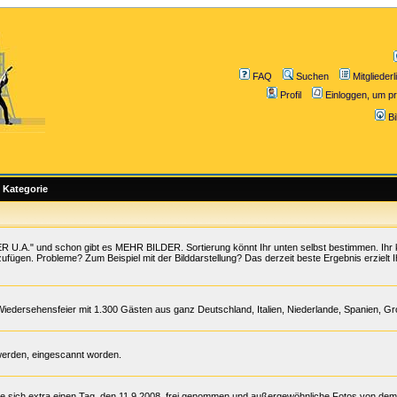
FAQ
Suchen
Mitgliederl
Profil
Einloggen, um pr
B
Kategorie
 U.A." und schon gibt es MEHR BILDER. Sortierung könnt Ihr unten selbst bestimmen. Ihr 
zufügen. Probleme? Zum Beispiel mit der Bilddarstellung? Das derzeit beste Ergebnis erzielt I
Wiedersehensfeier mit 1.300 Gästen aus ganz Deutschland, Italien, Niederlande, Spanien, G
werden, eingescannt worden.
te sich extra einen Tag, den 11.9.2008, frei genommen und außergewöhnliche Fotos von de