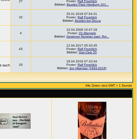
27
Poster:
Ralf Froehlich
Bildtitel:
Beatles Platz Hamburg 201...
25.01.2018 07:54:31
32
Poster:
Ralf Froehlich
Bildtitel:
Beatles bei Decca
10.04.2008 10:47:18
4
Poster:
Ch.Mangels
Bildtitel:
Gewinner Nummer zwei: Rol...
12.04.2017 05:33:45
43
Poster:
Ralf Froehlich
Bildtitel:
Star-Club 55
18.04.2019 07:10:34
20
Poster:
Ralf Froehlich
ie auch
Bildtitel:
Jon Hiseman (1944-2018)
Alle Zeiten sind GMT + 1 Stunde