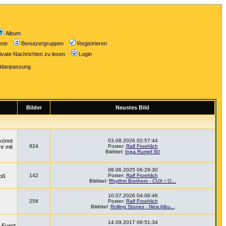
Album
iste
Benutzergruppen
Registrieren
ivate Nachrichten zu lesen
Login
ildanpassung
Bilder
Neustes Bild
könnt
03.08.2026 02:57:44
824
Poster:
Ralf Froehlich
hr mit
Bildtitel:
Inga Rumpf 80
08.06.2025 06:29:30
142
Poster:
Ralf Froehlich
roß
Bildtitel:
Rhythm Brothers - CUX / O...
10.07.2026 04:06:46
258
Poster:
Ralf Froehlich
Bildtitel:
Rolling Stones - New Albu...
14.09.2017 06:51:34
m Event