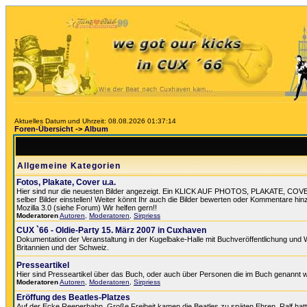
Aktuelles Datum und Uhrzeit: 08.08.2026 01:37:14
Foren-Übersicht
->
Album
Allgemeine Kategorien
Fotos, Plakate, Cover u.a.
Hier sind nur die neuesten Bilder angezeigt. Ein KLICK AUF PHOTOS, PLAKATE, COVER
selber Bilder einstellen! Weiter könnt Ihr auch die Bilder bewerten oder Kommentare hin
Mozilla 3.0 (siehe Forum) Wir helfen gern!!
Moderatoren
Autoren
,
Moderatoren
,
Sirpriess
CUX `66 - Oldie-Party 15. März 2007 in Cuxhaven
Dokumentation der Veranstaltung in der Kugelbake-Halle mit Buchveröffentlichung und 
Britannien und der Schweiz.
Presseartikel
Hier sind Presseartikel über das Buch, oder auch über Personen die im Buch genannt 
Moderatoren
Autoren
,
Moderatoren
,
Sirpriess
Eröffung des Beatles-Platzes
Auf der Ecke Reeperbahn, Große Freiheit kamen die Beatles zu späten Ehren. Ralf hat