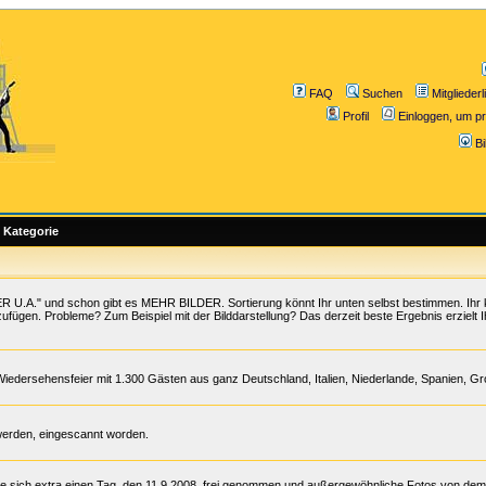
FAQ
Suchen
Mitgliederl
Profil
Einloggen, um pr
B
Kategorie
 U.A." und schon gibt es MEHR BILDER. Sortierung könnt Ihr unten selbst bestimmen. Ihr 
zufügen. Probleme? Zum Beispiel mit der Bilddarstellung? Das derzeit beste Ergebnis erzielt I
Wiedersehensfeier mit 1.300 Gästen aus ganz Deutschland, Italien, Niederlande, Spanien, G
werden, eingescannt worden.
te sich extra einen Tag, den 11.9.2008, frei genommen und außergewöhnliche Fotos von de