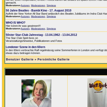
gemacht.
Moderatoren
Autoren
,
Moderatoren
,
Sirpriess
50 Jahre Beatles - Bambi Kino - 17. August 2010
Auftritt der New Yorker All Star Band anlässlich des Beatles Jubiläums im Indra Club H
Moderatoren
Autoren
,
Moderatoren
,
Sirpriess
WHO IS WHO?
Hier könnt ihr was gewinnen!!!
Moderatoren
Autoren
,
Moderatoren
,
Sirpriess
50ster Star-Club Jahrestag - 13.04.1962 - 13.04.2012
The Star-Club Spirit lives on
Veranstaltungshinweise, Publikationen und Fotos
Londoner Szene in den 60ern
In den 60ern verbrachte Ralf regelmässig seine Sommerferien in London und verfügt üb
etwas dazu beitragen können.
Benutzer Gallerie
»
Persönliche Gallerie