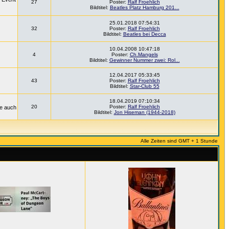
27
Poster:
Ralf Froehlich
Bildtitel:
Beatles Platz Hamburg 201...
25.01.2018 07:54:31
32
Poster:
Ralf Froehlich
Bildtitel:
Beatles bei Decca
10.04.2008 10:47:18
4
Poster:
Ch.Mangels
Bildtitel:
Gewinner Nummer zwei: Rol...
12.04.2017 05:33:45
43
Poster:
Ralf Froehlich
Bildtitel:
Star-Club 55
18.04.2019 07:10:34
20
Poster:
Ralf Froehlich
ie auch
Bildtitel:
Jon Hiseman (1944-2018)
Alle Zeiten sind GMT + 1 Stunde