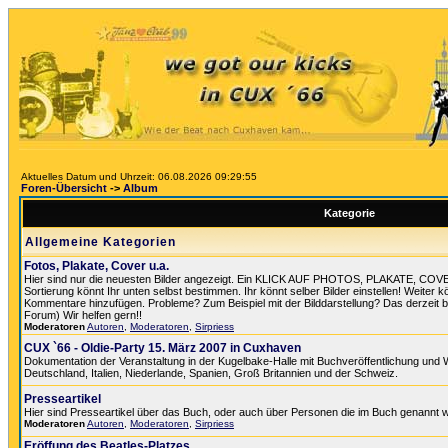
Aktuelles Datum und Uhrzeit: 06.08.2026 09:29:55
Foren-Übersicht
->
Album
Kategorie
Allgemeine Kategorien
Fotos, Plakate, Cover u.a.
Hier sind nur die neuesten Bilder angezeigt. Ein KLICK AUF PHOTOS, PLAKATE, COV
Sortierung könnt Ihr unten selbst bestimmen. Ihr könnt selber Bilder einstellen! Weiter k
Kommentare hinzufügen. Probleme? Zum Beispiel mit der Bilddarstellung? Das derzeit best
Forum) Wir helfen gern!!
Moderatoren
Autoren
,
Moderatoren
,
Sirpriess
CUX `66 - Oldie-Party 15. März 2007 in Cuxhaven
Dokumentation der Veranstaltung in der Kugelbake-Halle mit Buchveröffentlichung und
Deutschland, Italien, Niederlande, Spanien, Groß Britannien und der Schweiz.
Presseartikel
Hier sind Presseartikel über das Buch, oder auch über Personen die im Buch genannt 
Moderatoren
Autoren
,
Moderatoren
,
Sirpriess
Eröffung des Beatles-Platzes