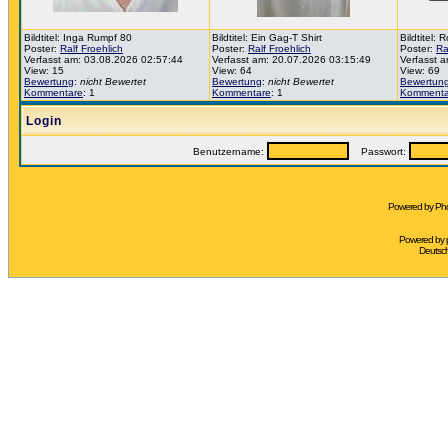
Bildtitel: Inga Rumpf 80
Bildtitel: Ein Gag-T Shirt
Bildtitel:
Poster:
Ralf Froehlich
Poster:
Ralf Froehlich
Poster:
Ra
Verfasst am: 03.08.2026 02:57:44
Verfasst am: 20.07.2026 03:15:49
Verfasst 
View: 15
View: 64
View: 69
Bewertung
:
nicht Bewertet
Bewertung
:
nicht Bewertet
Bewertun
Kommentare
: 1
Kommentare
: 1
Kommenta
Login
Benutzername:
Passwort:
Powered by Pho
Powered by
Deutsc