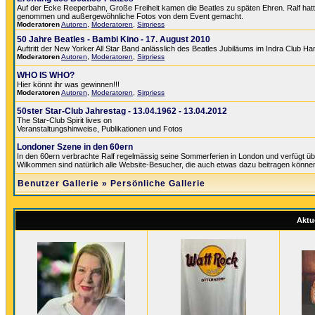
Auf der Ecke Reeperbahn, Große Freiheit kamen die Beatles zu späten Ehren. Ralf hatte 
genommen und außergewöhnliche Fotos von dem Event gemacht.
Moderatoren
Autoren
,
Moderatoren
,
Sirpriess
50 Jahre Beatles - Bambi Kino - 17. August 2010
Auftritt der New Yorker All Star Band anlässlich des Beatles Jubiläums im Indra Club H
Moderatoren
Autoren
,
Moderatoren
,
Sirpriess
WHO IS WHO?
Hier könnt ihr was gewinnen!!!
Moderatoren
Autoren
,
Moderatoren
,
Sirpriess
50ster Star-Club Jahrestag - 13.04.1962 - 13.04.2012
The Star-Club Spirit lives on
Veranstaltungshinweise, Publikationen und Fotos
Londoner Szene in den 60ern
In den 60ern verbrachte Ralf regelmässig seine Sommerferien in London und verfügt üb
Wilkommen sind natürlich alle Website-Besucher, die auch etwas dazu beitragen könne
Benutzer Gallerie
»
Persönliche Gallerie
Aktue